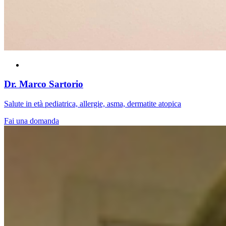
Dr. Marco Sartorio
Salute in età pediatrica, allergie, asma, dermatite atopica
Fai una domanda