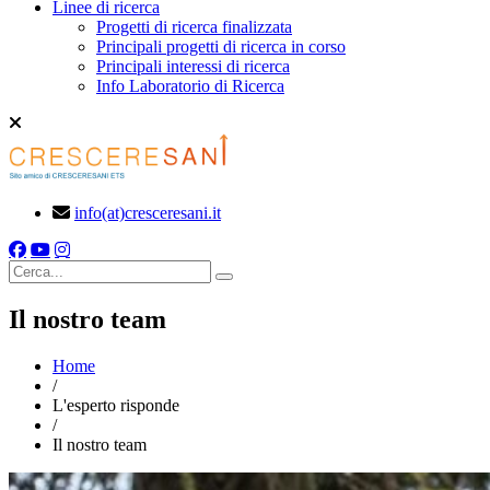
Linee di ricerca
Progetti di ricerca finalizzata
Principali progetti di ricerca in corso
Principali interessi di ricerca
Info Laboratorio di Ricerca
info(at)cresceresani.it
Cerca
Il nostro team
Home
/
L'esperto risponde
/
Il nostro team