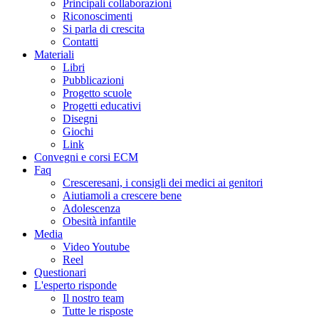
Principali collaborazioni
Riconoscimenti
Si parla di crescita
Contatti
Materiali
Libri
Pubblicazioni
Progetto scuole
Progetti educativi
Disegni
Giochi
Link
Convegni e corsi ECM
Faq
Cresceresani, i consigli dei medici ai genitori
Aiutiamoli a crescere bene
Adolescenza
Obesità infantile
Media
Video Youtube
Reel
Questionari
L'esperto risponde
Il nostro team
Tutte le risposte