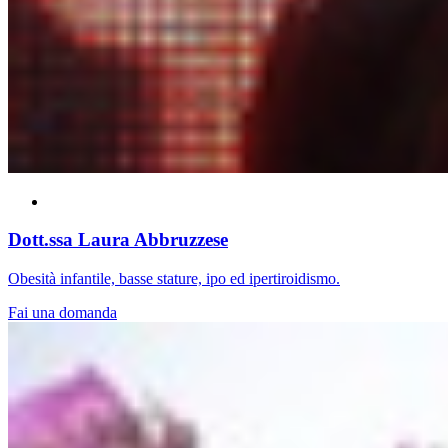
Dott.ssa Laura Abbruzzese
Obesità infantile, basse stature, ipo ed ipertiroidismo.
Fai una domanda