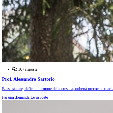
167 risposte
Prof. Alessandro Sartorio
Basse stature, deficit di ormone della crescita, pubertà precoce e ritarda
Fai una domanda
Le risposte