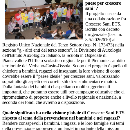
paese per crescere
sani"?
Il progetto nasce da
una collaborazione fra
Crescere Sani ETS,
iscritta con decreto
dirigenziale (fasc. n.
8.5/2026/610) al
Registro Unico Nazionale del Terzo Settore (rep. N. 173473) nella
sezione ”g - altri enti del terzo settore”, la Divisione di Auxologia
dell'Istituto Auxologico Italiano, la Scuola in Ospedale di
Piancavallo e l'Ufficio scolastico regionale per il Piemonte - ambito
territoriale del Verbano-Cusio-Ossola. Scopo del progetto è quello di
chiedere a bambini, ragazzi ed insegnanti la loro visione di come
dovrebbe essere il "paese ideale" per crescere sani, valorizzando
soprattutto gli aspetti dei corretti stili di vita alimentari e motori.
Dalla fantasia dei bambini ci aspettiamo molti suggerimenti
importanti, che potranno essere utili per campagne educative che ci
ripromettiamo di proporre anche a livello regionale e nazionale, a
seconda dei fondi che avremo a disposizione.
Quale significato ha nella visione globale di Crescere Sani ETS
rispetto al tema della prevenzione nei bambini e nei ragazzi?
Rendere consapevoli i bambini, i ragazzi e le loro famiglie sui temi
della prevenzione rappresenta un target importante della mission