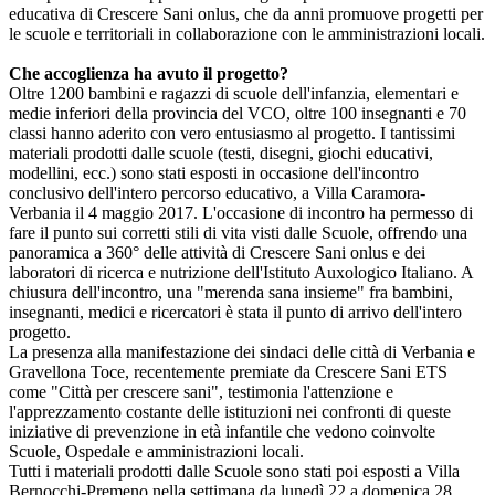
educativa di Crescere Sani onlus, che da anni promuove progetti per
le scuole e territoriali in collaborazione con le amministrazioni locali.
Che accoglienza ha avuto il progetto?
Oltre 1200 bambini e ragazzi di scuole dell'infanzia, elementari e
medie inferiori della provincia del VCO, oltre 100 insegnanti e 70
classi hanno aderito con vero entusiasmo al progetto. I tantissimi
materiali prodotti dalle scuole (testi, disegni, giochi educativi,
modellini, ecc.) sono stati esposti in occasione dell'incontro
conclusivo dell'intero percorso educativo, a Villa Caramora-
Verbania il 4 maggio 2017. L'occasione di incontro ha permesso di
fare il punto sui corretti stili di vita visti dalle Scuole, offrendo una
panoramica a 360° delle attività di Crescere Sani onlus e dei
laboratori di ricerca e nutrizione dell'Istituto Auxologico Italiano. A
chiusura dell'incontro, una "merenda sana insieme" fra bambini,
insegnanti, medici e ricercatori è stata il punto di arrivo dell'intero
progetto.
La presenza alla manifestazione dei sindaci delle città di Verbania e
Gravellona Toce, recentemente premiate da Crescere Sani ETS
come "Città per crescere sani", testimonia l'attenzione e
l'apprezzamento costante delle istituzioni nei confronti di queste
iniziative di prevenzione in età infantile che vedono coinvolte
Scuole, Ospedale e amministrazioni locali.
Tutti i materiali prodotti dalle Scuole sono stati poi esposti a Villa
Bernocchi-Premeno nella settimana da lunedì 22 a domenica 28