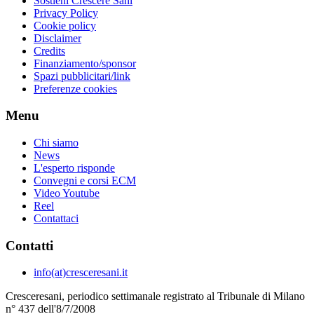
Sostieni Crescere Sani
Privacy Policy
Cookie policy
Disclaimer
Credits
Finanziamento/sponsor
Spazi pubblicitari/link
Preferenze cookies
Menu
Chi siamo
News
L'esperto risponde
Convegni e corsi ECM
Video Youtube
Reel
Contattaci
Contatti
info(at)cresceresani.it
Cresceresani, periodico settimanale registrato al Tribunale di Milano
n° 437 dell'8/7/2008