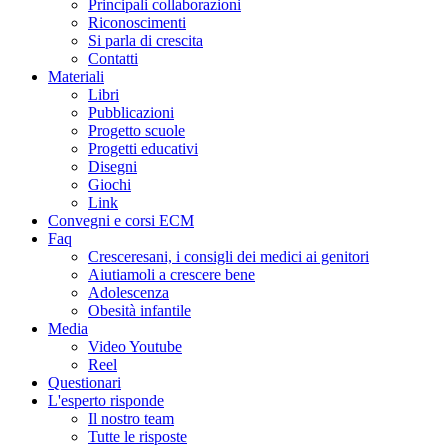
Principali collaborazioni
Riconoscimenti
Si parla di crescita
Contatti
Materiali
Libri
Pubblicazioni
Progetto scuole
Progetti educativi
Disegni
Giochi
Link
Convegni e corsi ECM
Faq
Cresceresani, i consigli dei medici ai genitori
Aiutiamoli a crescere bene
Adolescenza
Obesità infantile
Media
Video Youtube
Reel
Questionari
L'esperto risponde
Il nostro team
Tutte le risposte