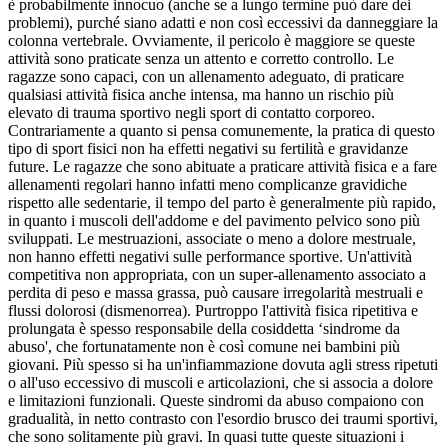
è probabilmente innocuo (anche se a lungo termine può dare dei
problemi), purché siano adatti e non così eccessivi da danneggiare la
colonna vertebrale. Ovviamente, il pericolo è maggiore se queste
attività sono praticate senza un attento e corretto controllo. Le
ragazze sono capaci, con un allenamento adeguato, di praticare
qualsiasi attività fisica anche intensa, ma hanno un rischio più
elevato di trauma sportivo negli sport di contatto corporeo.
Contrariamente a quanto si pensa comunemente, la pratica di questo
tipo di sport fisici non ha effetti negativi su fertilità e gravidanze
future. Le ragazze che sono abituate a praticare attività fisica e a fare
allenamenti regolari hanno infatti meno complicanze gravidiche
rispetto alle sedentarie, il tempo del parto è generalmente più rapido,
in quanto i muscoli dell'addome e del pavimento pelvico sono più
sviluppati. Le mestruazioni, associate o meno a dolore mestruale,
non hanno effetti negativi sulle performance sportive. Un'attività
competitiva non appropriata, con un super-allenamento associato a
perdita di peso e massa grassa, può causare irregolarità mestruali e
flussi dolorosi (dismenorrea). Purtroppo l'attività fisica ripetitiva e
prolungata è spesso responsabile della cosiddetta ‘sindrome da
abuso', che fortunatamente non è così comune nei bambini più
giovani. Più spesso si ha un'infiammazione dovuta agli stress ripetuti
o all'uso eccessivo di muscoli e articolazioni, che si associa a dolore
e limitazioni funzionali. Queste sindromi da abuso compaiono con
gradualità, in netto contrasto con l'esordio brusco dei traumi sportivi,
che sono solitamente più gravi. In quasi tutte queste situazioni i