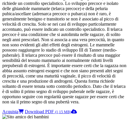
richiede un controllo specialistico. Lo sviluppo precoce e isolato
delle ghiandole mammarie (telarca precoce) e della peluria
pubica/ascellare (adrenarca precoce o pubarca) non è raro, è
generalmente benigno e transitorio se non è associato al picco di
velocità di crescita. Solo se nei casi di sviluppo particolarmente
accentuato, può essere indicato un controllo specialistico. Il telarca
precoce è una condizione che si autolimita nelle ragazze, di solito
negli anni prescolari. Non si associa a una vera precocità, in quanto
non sono evidenti gli altri effetti degli estrogeni. Le mammelle
possono raggiungere lo stadio di sviluppo III di Tanner (medio-
puberale). Il telarca precoce può essere il risultato di una maggior
sensibilità del tessuto mammario ai normalmente ridotti livelli
prepuberali di estrogeni. È importante essere certi che la ragazza non
abbia assunto estrogeni esogeni e che non siano presenti altri segni
di precocità, come una maturità vaginale, il picco di velocità di
crescita e una produzione di androgeni. Questa forma richiede
soltanto di essere tenuta sotto controllo periodico. Dato che il telarca
è di solito il primo segno di sviluppo puberale nelle ragazze, è
opportuno seguire con regolarità queste ragazze per essere certi che
non sia il primo segno di una pubertà vera.
Acquista
Download PDF
(1,15 MB)
Note degli autori in merito al chatbot "Camilla"