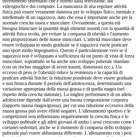
divertimento sedentario che è offerto dalla televisione, dai
videogiochi e dai computer. La mancanza di una regolare attività
fisica può essere veramente dannosa per lo sviluppo fisico, mentale e
intellettuale di un ragazzo/a, dato che essa è importante anche per la
normale crescita ossea e muscolare. Ovviamente, a questa età
bisogna bilanciare la quantità degli alimenti assunti con la quantità di
attività fisica svolta, per evitare la comparsa di obesità e l'aumento
non proporzionato delle masse muscolari. L'attività muscolare deve
essere sviluppata in modo graduale se il ragazzo/a vuole praticare
uno sport molto impegnativo. Questo è particolarmente vero se il
ragazzo/a non è sviluppato a sufficienza da un punto di vista di forza
muscolare, soprattutto se ha anche uno sviluppo puberale ritardato
(con un rischio maggiore di avere traumi, distorsioni ecc.). Un
eccesso di peso (e l'obesità) riduce la resistenza e la capacità di
praticare attività fisiche; la riduzione ponderale deve essere graduale
e non brusca durante il periodo dell'adolescenza, determinando una
variazione appropriata della massa grassa e di quella magra (nel
rispetto della crescita staturale). La miglior performance di un atleta
adolescente dipende dall'avere una buona composizione corporea
(rapporto massa magra/grassa), per cui una riduzione eccessiva della
massa grassa può avere effetti negativi. L'allenamento sportivo e le
competizioni non influenzano negativamente la crescita fisica e lo
sviluppo puberale e gli atleti giovani di ambo i sessi crescono come i
coetanei sedentari, anche se il momento di comparsa dello sviluppo
puberale può essere abbastanza differente. L'allenamento con i pesi