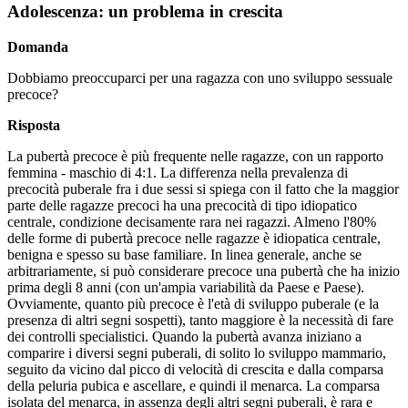
Adolescenza: un problema in crescita
Domanda
Dobbiamo preoccuparci per una ragazza con uno sviluppo sessuale
precoce?
Risposta
La pubertà precoce è più frequente nelle ragazze, con un rapporto
femmina - maschio di 4:1. La differenza nella prevalenza di
precocità puberale fra i due sessi si spiega con il fatto che la maggior
parte delle ragazze precoci ha una precocità di tipo idiopatico
centrale, condizione decisamente rara nei ragazzi. Almeno l'80%
delle forme di pubertà precoce nelle ragazze è idiopatica centrale,
benigna e spesso su base familiare. In linea generale, anche se
arbitrariamente, si può considerare precoce una pubertà che ha inizio
prima degli 8 anni (con un'ampia variabilità da Paese e Paese).
Ovviamente, quanto più precoce è l'età di sviluppo puberale (e la
presenza di altri segni sospetti), tanto maggiore è la necessità di fare
dei controlli specialistici. Quando la pubertà avanza iniziano a
comparire i diversi segni puberali, di solito lo sviluppo mammario,
seguito da vicino dal picco di velocità di crescita e dalla comparsa
della peluria pubica e ascellare, e quindi il menarca. La comparsa
isolata del menarca, in assenza degli altri segni puberali, è rara e