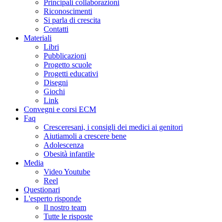
Principali collaborazioni
Riconoscimenti
Si parla di crescita
Contatti
Materiali
Libri
Pubblicazioni
Progetto scuole
Progetti educativi
Disegni
Giochi
Link
Convegni e corsi ECM
Faq
Cresceresani, i consigli dei medici ai genitori
Aiutiamoli a crescere bene
Adolescenza
Obesità infantile
Media
Video Youtube
Reel
Questionari
L'esperto risponde
Il nostro team
Tutte le risposte