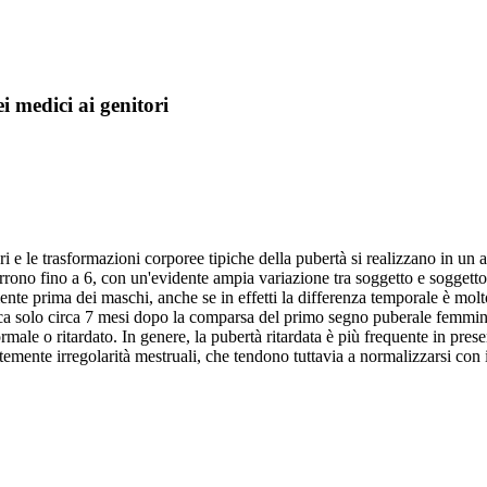
ei medici ai genitori
i e le trasformazioni corporee tipiche della pubertà si realizzano in un 
rrono fino a 6, con un'evidente ampia variazione tra soggetto e soggetto,
te prima dei maschi, anche se in effetti la differenza temporale è molto
ica solo circa 7 mesi dopo la comparsa del primo segno puberale femmin
male o ritardato. In genere, la pubertà ritardata è più frequente in pres
mente irregolarità mestruali, che tendono tuttavia a normalizzarsi con i