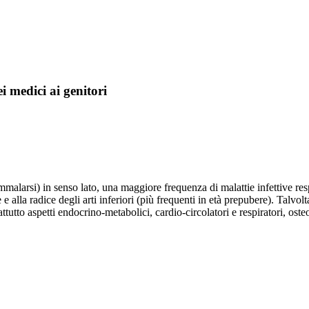
ei medici ai genitori
alarsi) in senso lato, una maggiore frequenza di malattie infettive respi
 e alla radice degli arti inferiori (più frequenti in età prepubere). Tal
tto aspetti endocrino-metabolici, cardio-circolatori e respiratori, osteo