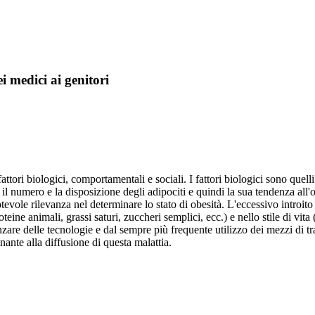
ei medici ai genitori
attori biologici, comportamentali e sociali. I fattori biologici sono quel
 il numero e la disposizione degli adipociti e quindi la sua tendenza all'
evole rilevanza nel determinare lo stato di obesità. L'eccessivo introit
proteine animali, grassi saturi, zuccheri semplici, ecc.) e nello stile di v
'avanzare delle tecnologie e dal sempre più frequente utilizzo dei mezzi di
nante alla diffusione di questa malattia.