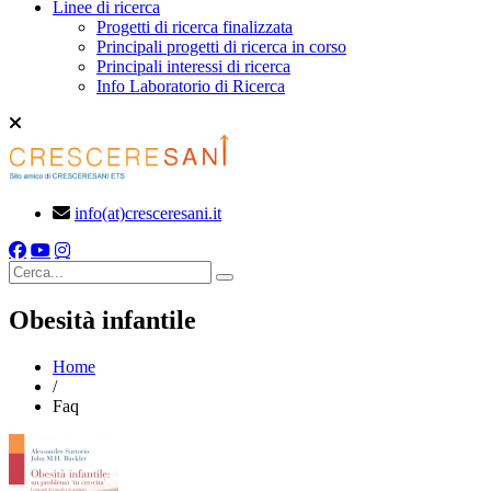
Linee di ricerca
Progetti di ricerca finalizzata
Principali progetti di ricerca in corso
Principali interessi di ricerca
Info Laboratorio di Ricerca
info(at)cresceresani.it
Cerca
Obesità infantile
Home
/
Faq