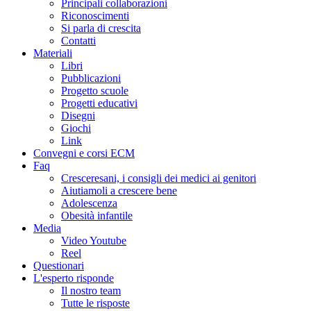
Principali collaborazioni
Riconoscimenti
Si parla di crescita
Contatti
Materiali
Libri
Pubblicazioni
Progetto scuole
Progetti educativi
Disegni
Giochi
Link
Convegni e corsi ECM
Faq
Cresceresani, i consigli dei medici ai genitori
Aiutiamoli a crescere bene
Adolescenza
Obesità infantile
Media
Video Youtube
Reel
Questionari
L'esperto risponde
Il nostro team
Tutte le risposte