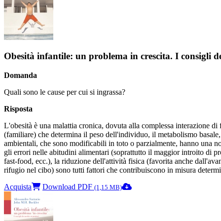
Obesità infantile: un problema in crescita. I consigli d
Domanda
Quali sono le cause per cui si ingrassa?
Risposta
L'obesità è una malattia cronica, dovuta alla complessa interazione di f
(familiare) che determina il peso dell'individuo, il metabolismo basale,
ambientali, che sono modificabili in toto o parzialmente, hanno una not
gli errori nelle abitudini alimentari (soprattutto il maggior introito di 
fast-food, ecc.), la riduzione dell'attività fisica (favorita anche dall
rifugio nel cibo) sono tutti fattori che contribuiscono in misura determi
Acquista
Download PDF
(1,15 MB)