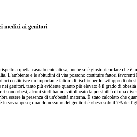
ei medici ai genitori
spetto a quella casualmente attesa, anche se è giusto ricordare che è molto 
ia. L'ambiente e le abitudini di vita possono costituire fattori favorenti 
ri costituisce un importante fattore di rischio per lo sviluppo di obesità
 nei genitori, tanto più evidente quanto più elevato è il grado di obesità
i sono obesi, alcuni studi hanno sottolineato la possibilità di una diver
mbra essere la presenza di un'obesità materna. È stato calcolato che quand
è in sovrappeso; quando nessuno dei genitori è obeso solo il 7% dei figl