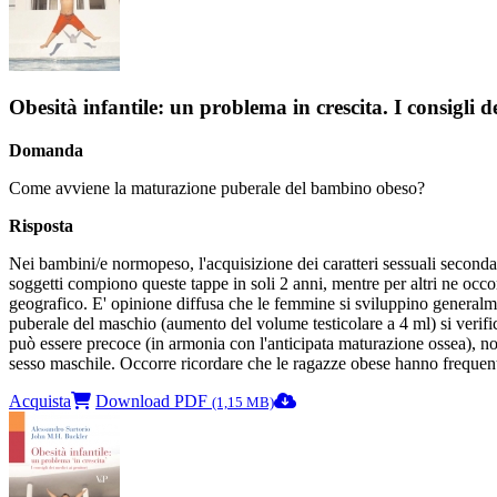
Obesità infantile: un problema in crescita. I consigli d
Domanda
Come avviene la maturazione puberale del bambino obeso?
Risposta
Nei bambini/e normopeso, l'acquisizione dei caratteri sessuali secondar
soggetti compiono queste tappe in soli 2 anni, mentre per altri ne occo
geografico. E' opinione diffusa che le femmine si sviluppino generalmen
puberale del maschio (aumento del volume testicolare a 4 ml) si verif
può essere precoce (in armonia con l'anticipata maturazione ossea), nor
sesso maschile. Occorre ricordare che le ragazze obese hanno frequente
Acquista
Download PDF
(1,15 MB)