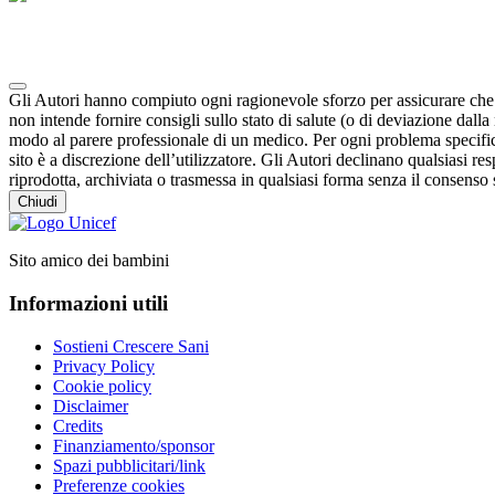
Note degli autori in merito al chatbot "Camilla"
Gli Autori hanno compiuto ogni ragionevole sforzo per assicurare che i 
non intende fornire consigli sullo stato di salute (o di deviazione dal
modo al parere professionale di un medico. Per ogni problema specifico
sito è a discrezione dell’utilizzatore. Gli Autori declinano qualsiasi resp
riprodotta, archiviata o trasmessa in qualsiasi forma senza il consenso s
Chiudi
Sito amico dei bambini
Informazioni utili
Sostieni Crescere Sani
Privacy Policy
Cookie policy
Disclaimer
Credits
Finanziamento/sponsor
Spazi pubblicitari/link
Preferenze cookies