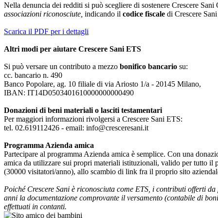
Nella denuncia dei redditi si può scegliere di sostenere Crescere Sani
associazioni riconosciute,
indicando il
codice fiscale
di Crescere San
Scarica il PDF per i dettagli
Altri modi per aiutare Crescere Sani ETS
Si può versare un contributo a mezzo
bonifico bancario
su:
cc. bancario n. 490
Banco Popolare, ag. 10 filiale di via Ariosto 1/a - 20145 Milano,
IBAN: IT14D0503401610000000000490
Donazioni di beni materiali o lasciti testamentari
Per maggiori informazioni rivolgersi a Crescere Sani ETS:
tel. 02.619112426 - email: info@cresceresani.it
Programma Azienda amica
Partecipare al programma Azienda amica è semplice. Con una donazione
amica da utilizzare sui propri materiali istituzionali, valido per tut
(30000 visitatori/anno), allo scambio di link fra il proprio sito azienda
Poiché Crescere Sani è riconosciuta come ETS, i contributi offerti da p
anni la documentazione comprovante il versamento (contabile di bonif
effettuati in contanti.