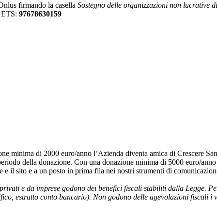
 Onlus firmando la casella
Sostegno delle organizzazioni non lucrative di 
i ETS:
97678630159
 minima di 2000 euro/anno l’Azienda diventa amica di Crescere Sani ET
to il periodo della donazione. Con una donazione minima di 5000 euro/anno
le e il sito e a un posto in prima fila nei nostri strumenti di comunicazio
rivati e da imprese godono dei benefici fiscali stabiliti dalla Legge.
Pe
ico, estratto conto bancario). Non godono delle agevolazioni fiscali i 