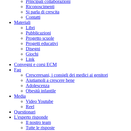
Principali collaborazioni
Riconoscimenti
Si parla di crescita
Contatti
Materiali
Libri
Pubblicazioni
Progetto scuole
Progetti educativi
Disegni
Giochi
Link
Convegni e corsi ECM
Faq
Cresceresani, i consigli dei medici ai genitori
Aiutiamoli a crescere bene
Adolescenza
Obesità infantile
Media
Video Youtube
Reel
Questionari
L'esperto risponde
Il nostro team
Tutte le risposte