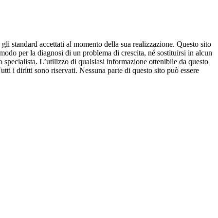
 gli standard accettati al momento della sua realizzazione. Questo sito
modo per la diagnosi di un problema di crescita, né sostituirsi in alcun
pecialista. L’utilizzo di qualsiasi informazione ottenibile da questo
Tutti i diritti sono riservati. Nessuna parte di questo sito può essere
disclaimer
POWERED BY ANTHERICA
Ciao, sono Camilla il tuo assistente personale
Cresceresani. I miei creatori hanno compiuto ogni
ragionevole sforzo per assicurare che i dati che fornisco
siano accurati ed in accordo con gli standard accettati
al momento della sua realizzazione. Non intendo fornire
consigli sullo stato di salute (o di deviazione dalla n