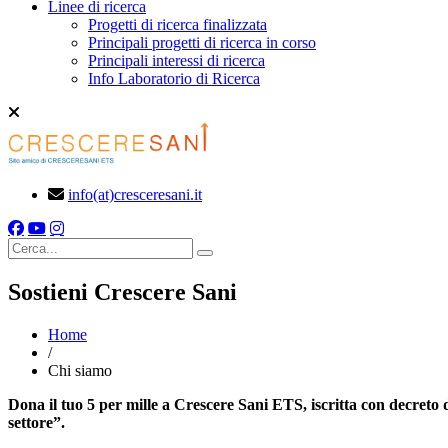
Linee di ricerca
Progetti di ricerca finalizzata
Principali progetti di ricerca in corso
Principali interessi di ricerca
Info Laboratorio di Ricerca
info(at)cresceresani.it
Cerca
Sostieni Crescere Sani
Home
/
Chi siamo
Dona il tuo 5
per mille a Crescere Sani ETS, iscritta con decreto d
settore”.