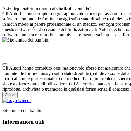
Note degli autori in merito al
chatbot
"Camilla"
Gli Autori hanno compiuto ogni ragionevole sforzo per assicurare che i
software non intende fornire consigli sullo stato di salute (o di devia
in alcun modo al parere professionale di un medico. Per ogni problema 
questo software è a discrezione dell’utilizzatore. Gli Autori declinano qu
software può essere riprodotta, archiviata o trasmessa in qualsiasi form
Note degli autori in merito al chatbot "Camilla"
Gli Autori hanno compiuto ogni ragionevole sforzo per assicurare che i 
non intende fornire consigli sullo stato di salute (o di deviazione dal
modo al parere professionale di un medico. Per ogni problema specifico
sito è a discrezione dell’utilizzatore. Gli Autori declinano qualsiasi resp
riprodotta, archiviata o trasmessa in qualsiasi forma senza il consenso s
Chiudi
Sito amico dei bambini
Informazioni utili