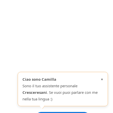
ragionevole sforzo per assicurare che i dati che fornisco
siano accurati ed in accordo con gli standard accettati
al momento della sua realizzazione. Non intendo fornire
consigli sullo stato di salute (o di deviazione da
Ciao sono Camilla
×
Sono il tuo assistente personale
Cresceresani
. Se vuoi puoi parlare con me
nella tua lingua :)
Invia