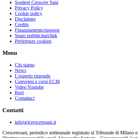
Sostieni Crescere Sani
Privacy Policy
Cookie policy
Disclaimer
Credits
Finanziamento/sponsor
Spazi pubblicitari/link
Preferenze cookies
Menu
Chi siamo
News
L'esperto risponde
Convegni e corsi ECM
Video Youtube
Reel
Contattaci
Contatti
info(at)cresceresani.it
Cresceresani, periodico settimanale registrato al Tribunale di Milano 