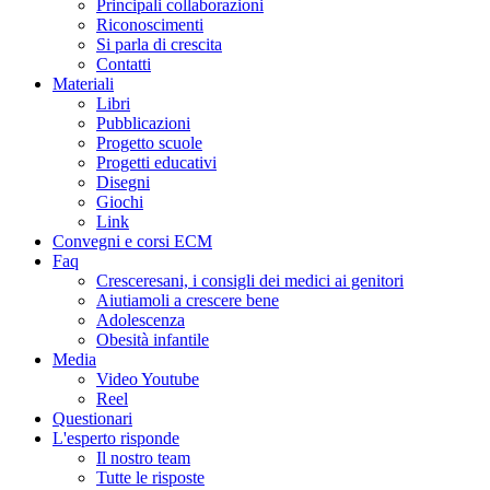
Principali collaborazioni
Riconoscimenti
Si parla di crescita
Contatti
Materiali
Libri
Pubblicazioni
Progetto scuole
Progetti educativi
Disegni
Giochi
Link
Convegni e corsi ECM
Faq
Cresceresani, i consigli dei medici ai genitori
Aiutiamoli a crescere bene
Adolescenza
Obesità infantile
Media
Video Youtube
Reel
Questionari
L'esperto risponde
Il nostro team
Tutte le risposte