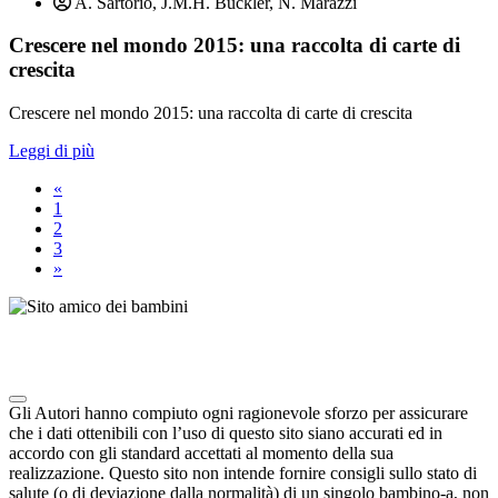
A. Sartorio, J.M.H. Buckler, N. Marazzi
Crescere nel mondo 2015: una raccolta di carte di
crescita
Crescere nel mondo 2015: una raccolta di carte di crescita
Leggi di più
«
1
2
3
»
Note degli autori in merito al chatbot "Camilla"
Gli Autori hanno compiuto ogni ragionevole sforzo per assicurare
che i dati ottenibili con l’uso di questo sito siano accurati ed in
accordo con gli standard accettati al momento della sua
realizzazione. Questo sito non intende fornire consigli sullo stato di
salute (o di deviazione dalla normalità) di un singolo bambino-a, non