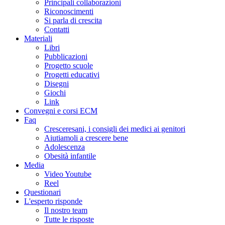
Principali collaborazioni
Riconoscimenti
Si parla di crescita
Contatti
Materiali
Libri
Pubblicazioni
Progetto scuole
Progetti educativi
Disegni
Giochi
Link
Convegni e corsi ECM
Faq
Cresceresani, i consigli dei medici ai genitori
Aiutiamoli a crescere bene
Adolescenza
Obesità infantile
Media
Video Youtube
Reel
Questionari
L'esperto risponde
Il nostro team
Tutte le risposte