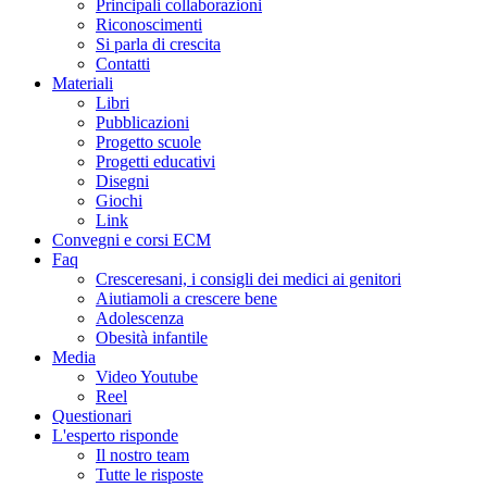
Principali collaborazioni
Riconoscimenti
Si parla di crescita
Contatti
Materiali
Libri
Pubblicazioni
Progetto scuole
Progetti educativi
Disegni
Giochi
Link
Convegni e corsi ECM
Faq
Cresceresani, i consigli dei medici ai genitori
Aiutiamoli a crescere bene
Adolescenza
Obesità infantile
Media
Video Youtube
Reel
Questionari
L'esperto risponde
Il nostro team
Tutte le risposte