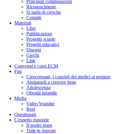
Principali collaborazioni
Riconoscimenti
Si parla di crescita
Contatti
Materiali
Libri
Pubblicazioni
Progetto scuole
Progetti educativi
Disegni
Giochi
Link
Convegni e corsi ECM
Faq
Cresceresani, i consigli dei medici ai genitori
Aiutiamoli a crescere bene
Adolescenza
Obesità infantile
Media
Video Youtube
Reel
Questionari
L'esperto risponde
Il nostro team
Tutte le risposte