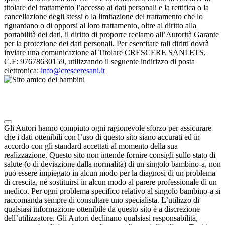
titolare del trattamento l’accesso ai dati personali e la rettifica o la
cancellazione degli stessi o la limitazione del trattamento che lo
riguardano o di opporsi al loro trattamento, oltre al diritto alla
portabilità dei dati, il diritto di proporre reclamo all’Autorità Garante
per la protezione dei dati personali. Per esercitare tali diritti dovrà
inviare una comunicazione al Titolare CRESCERE SANI ETS,
C.F: 97678630159, utilizzando il seguente indirizzo di posta
elettronica:
info@cresceresani.it
Note degli autori in merito al chatbot "Camilla"
Gli Autori hanno compiuto ogni ragionevole sforzo per assicurare
che i dati ottenibili con l’uso di questo sito siano accurati ed in
accordo con gli standard accettati al momento della sua
realizzazione. Questo sito non intende fornire consigli sullo stato di
salute (o di deviazione dalla normalità) di un singolo bambino-a, non
può essere impiegato in alcun modo per la diagnosi di un problema
di crescita, né sostituirsi in alcun modo al parere professionale di un
medico. Per ogni problema specifico relativo al singolo bambino-a si
raccomanda sempre di consultare uno specialista. L’utilizzo di
qualsiasi informazione ottenibile da questo sito è a discrezione
dell’utilizzatore. Gli Autori declinano qualsiasi responsabilità,