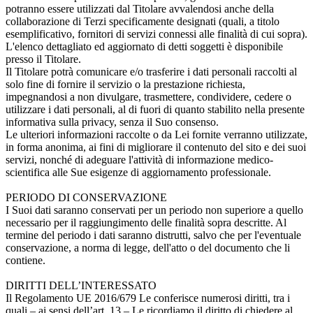
potranno essere utilizzati dal Titolare avvalendosi anche della
collaborazione di Terzi specificamente designati (quali, a titolo
esemplificativo, fornitori di servizi connessi alle finalità di cui sopra).
L'elenco dettagliato ed aggiornato di detti soggetti è disponibile
presso il Titolare.
Il Titolare potrà comunicare e/o trasferire i dati personali raccolti al
solo fine di fornire il servizio o la prestazione richiesta,
impegnandosi a non divulgare, trasmettere, condividere, cedere o
utilizzare i dati personali, al di fuori di quanto stabilito nella presente
informativa sulla privacy, senza il Suo consenso.
Le ulteriori informazioni raccolte o da Lei fornite verranno utilizzate,
in forma anonima, ai fini di migliorare il contenuto del sito e dei suoi
servizi, nonché di adeguare l'attività di informazione medico-
scientifica alle Sue esigenze di aggiornamento professionale.
PERIODO DI CONSERVAZIONE
I Suoi dati saranno conservati per un periodo non superiore a quello
necessario per il raggiungimento delle finalità sopra descritte. Al
termine del periodo i dati saranno distrutti, salvo che per l'eventuale
conservazione, a norma di legge, dell'atto o del documento che li
contiene.
DIRITTI DELL’INTERESSATO
Il Regolamento UE 2016/679 Le conferisce numerosi diritti, tra i
quali – ai sensi dell’art. 13 – Le ricordiamo il diritto di chiedere al