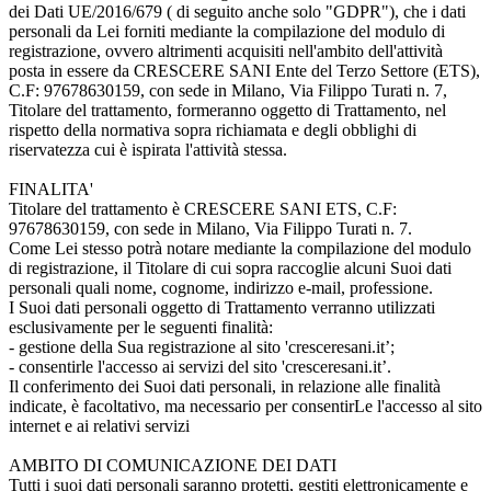
dei Dati UE/2016/679 ( di seguito anche solo "GDPR"), che i dati
personali da Lei forniti mediante la compilazione del modulo di
registrazione, ovvero altrimenti acquisiti nell'ambito dell'attività
posta in essere da CRESCERE SANI Ente del Terzo Settore (ETS),
C.F: 97678630159, con sede in Milano, Via Filippo Turati n. 7,
Titolare del trattamento, formeranno oggetto di Trattamento, nel
rispetto della normativa sopra richiamata e degli obblighi di
riservatezza cui è ispirata l'attività stessa.
FINALITA'
Titolare del trattamento è CRESCERE SANI ETS, C.F:
97678630159, con sede in Milano, Via Filippo Turati n. 7.
Come Lei stesso potrà notare mediante la compilazione del modulo
di registrazione, il Titolare di cui sopra raccoglie alcuni Suoi dati
personali quali nome, cognome, indirizzo e-mail, professione.
I Suoi dati personali oggetto di Trattamento verranno utilizzati
esclusivamente per le seguenti finalità:
- gestione della Sua registrazione al sito 'cresceresani.it’;
- consentirle l'accesso ai servizi del sito 'cresceresani.it’.
Il conferimento dei Suoi dati personali, in relazione alle finalità
indicate, è facoltativo, ma necessario per consentirLe l'accesso al sito
internet e ai relativi servizi
AMBITO DI COMUNICAZIONE DEI DATI
Tutti i suoi dati personali saranno protetti, gestiti elettronicamente e