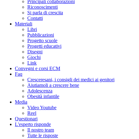
Principali collaborazioni
Riconoscimenti
Si parla di crescita
Contatti
Materiali
Libri
Pubblicazioni
Progetto scuole
Progetti educativi
Disegni
Giochi
Link
Convegni e corsi ECM
Faq
Cresceresani, i consigli dei medici ai genitori
Aiutiamoli a crescere bene
Adolescenza
Obesità infantile
Media
Video Youtube
Reel
Questionari
L'esperto risponde
Il nostro team
Tutte le risposte