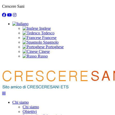
disclaimer
POWERED BY ANTHERICA
Crescere Sani
Ciao, sono Camilla il tuo assistente personale Cresceresani. I m
accettati al momento della sua realizzazione. Non intendo forni
diagnosi di un problema di crescita, né sostituirsi in
Inglese
Tedesco
Francese
Spagnolo
Portoghese
Cinese
Russo
Chi siamo
Chi siamo
Obiettivi