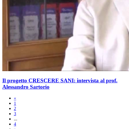
Il progetto CRESCERE SANI: intervista al prof.
Alessandro Sartorio
«
1
2
3
...
4