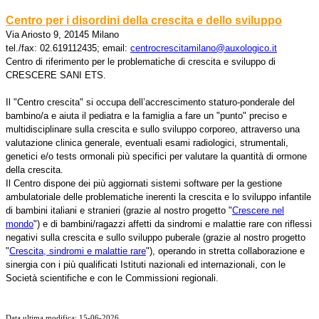
Centro per i disordini della crescita e dello sviluppo
Via Ariosto 9, 20145 Milano
tel./fax: 02.619112435; email:
centrocrescitamilano@auxologico.it
Centro di riferimento per le problematiche di crescita e sviluppo di
CRESCERE SANI ETS.
Il "Centro crescita" si occupa dell’accrescimento staturo-ponderale del
bambino/a e aiuta il pediatra e la famiglia a fare un "punto" preciso e
multidisciplinare sulla crescita e sullo sviluppo corporeo, attraverso una
valutazione clinica generale, eventuali esami radiologici, strumentali,
genetici e/o tests ormonali più specifici per valutare la quantità di ormone
della crescita.
Il Centro dispone dei più aggiornati sistemi software per la gestione
ambulatoriale delle problematiche inerenti la crescita e lo sviluppo infantile
di bambini italiani e stranieri (grazie al nostro progetto "
Crescere nel
mondo
") e di bambini/ragazzi affetti da sindromi e malattie rare con riflessi
negativi sulla crescita e sullo sviluppo puberale (grazie al nostro progetto
"
Crescita, sindromi e malattie rare
"), operando in stretta collaborazione e
sinergia con i più qualificati Istituti nazionali ed internazionali, con le
Società scientifiche e con le Commissioni regionali.
Data ultima modifica: 15-06-2026