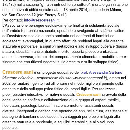
173473) nella sezione ”g - altri enti del terzo settore”, è una organizzazione
non lucrativa di utilità sociale nata il 18 aprile 2014, con sede in Milano,
via San Gregorio 12 (c/o Energy S.r.l.).
Per contatti:
info@cresceresani.it
.
L'Associazione persegue esclusivamente finalità di solidarietà sociale
nell'ambito territoriale nazionale, operando e svolgendo attività nel settore
dell’assistenza sociale e socio-sanitaria nei confronti di bambini ed
adolescenti svantaggiati, in quanto affetti da problemi legati alla crescita
staturale e ponderale, a squilibri metabolici e allo sviluppo puberale (bassa
statura, obesità infantile, diabete mellito, pubertà precoce e ritardata,
anoressia nervosa, disturbi del comportamento alimentare, malattie rare e
sindromiche con riflessi negativi sulla crescita e sullo sviluppo fisico).
Crescere sani
è un progetto educativo del
prof. Alessandro Sartorio
(
direttore editoriale - responsabile del sito www.cresceresani.it
), creato nel
2002 per aiutare i genitori ad affrontare nel modo migliore il periodo della
crescita e dello sviluppo psico-fisico dei propri figli-e. Per realizzare i
propri obiettivi educativi, formativi e sociali,
Crescere sani
si avvale della
consulenza scientifica e collaborazione di un gruppo di esperti medici,
ricercatori, psicologi, laureati in scienze motorie, assistenti sociali,
dietiste, insegnanti e genitori che operano da anni nella cura, assistenza e
sostegno di bambini e adolescenti svantaggiati per problemi legati alla
crescita staturale e ponderale, a squilibri metabolici e allo sviluppo
puberale.