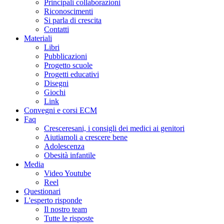
Principali collaborazioni
Riconoscimenti
Si parla di crescita
Contatti
Materiali
Libri
Pubblicazioni
Progetto scuole
Progetti educativi
Disegni
Giochi
Link
Convegni e corsi ECM
Faq
Cresceresani, i consigli dei medici ai genitori
Aiutiamoli a crescere bene
Adolescenza
Obesità infantile
Media
Video Youtube
Reel
Questionari
L'esperto risponde
Il nostro team
Tutte le risposte