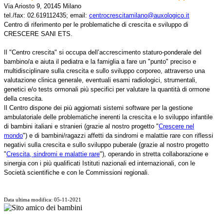
Via Ariosto 9, 20145 Milano
tel./fax: 02.619112435; email:
centrocrescitamilano@auxologico.it
Centro di riferimento per le problematiche di crescita e sviluppo di
CRESCERE SANI ETS.
Il "Centro crescita" si occupa dell’accrescimento staturo-ponderale del
bambino/a e aiuta il pediatra e la famiglia a fare un "punto" preciso e
multidisciplinare sulla crescita e sullo sviluppo corporeo, attraverso una
valutazione clinica generale, eventuali esami radiologici, strumentali,
genetici e/o tests ormonali più specifici per valutare la quantità di ormone
della crescita.
Il Centro dispone dei più aggiornati sistemi software per la gestione
ambulatoriale delle problematiche inerenti la crescita e lo sviluppo infantile
di bambini italiani e stranieri (grazie al nostro progetto "
Crescere nel
mondo
") e di bambini/ragazzi affetti da sindromi e malattie rare con riflessi
negativi sulla crescita e sullo sviluppo puberale (grazie al nostro progetto
"
Crescita, sindromi e malattie rare
"), operando in stretta collaborazione e
sinergia con i più qualificati Istituti nazionali ed internazionali, con le
Società scientifiche e con le Commissioni regionali.
Data ultima modifica: 05-11-2021