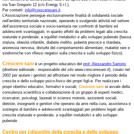
via San Gregorio 12 (c/o Energy S.r.l.).
Per contatti:
info@cresceresani.it
.
L'Associazione persegue esclusivamente finalità di solidarietà sociale
nell'ambito territoriale nazionale, operando e svolgendo attività nel settore
dell’assistenza sociale e socio-sanitaria nei confronti di bambini ed
adolescenti svantaggiati, in quanto affetti da problemi legati alla crescita
staturale e ponderale, a squilibri metabolici e allo sviluppo puberale (bassa
statura, obesità infantile, diabete mellito, pubertà precoce e ritardata,
anoressia nervosa, disturbi del comportamento alimentare, malattie rare e
sindromiche con riflessi negativi sulla crescita e sullo sviluppo fisico).
Crescere sani
è un progetto educativo del
prof. Alessandro Sartorio
(
direttore editoriale - responsabile del sito www.cresceresani.it
), creato nel
2002 per aiutare i genitori ad affrontare nel modo migliore il periodo della
crescita e dello sviluppo psico-fisico dei propri figli-e. Per realizzare i
propri obiettivi educativi, formativi e sociali,
Crescere sani
si avvale della
consulenza scientifica e collaborazione di un gruppo di esperti medici,
ricercatori, psicologi, laureati in scienze motorie, assistenti sociali,
dietiste, insegnanti e genitori che operano da anni nella cura, assistenza e
sostegno di bambini e adolescenti svantaggiati per problemi legati alla
crescita staturale e ponderale, a squilibri metabolici e allo sviluppo
puberale.
Centro per i disordini della crescita e dello sviluppo