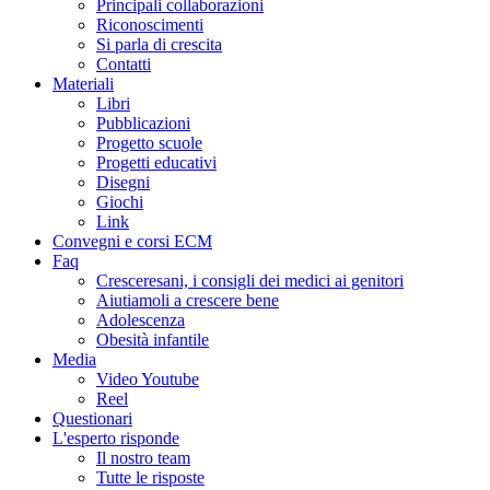
Principali collaborazioni
Riconoscimenti
Si parla di crescita
Contatti
Materiali
Libri
Pubblicazioni
Progetto scuole
Progetti educativi
Disegni
Giochi
Link
Convegni e corsi ECM
Faq
Cresceresani, i consigli dei medici ai genitori
Aiutiamoli a crescere bene
Adolescenza
Obesità infantile
Media
Video Youtube
Reel
Questionari
L'esperto risponde
Il nostro team
Tutte le risposte