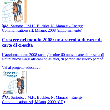
elaborate dalla Società Italiana di Endocrinologia e Diabetologia
Pediatrica (SIEDP).
A. Sartorio, J.M.H. Buckler, N. Marazzi - Energy
Communications srl, Milano, 2008 (aggiornamento)
Crescere nel mondo 2008: una raccolta di carte di
carte di crescita
L'aggiornamento 2008 raccoglie oltre 60 nuove carte di crescita di
alcuni nuovi Paesi africani ed asiatici, di particolare rilievo perché
origine di importanti flussi di immigrazione nei nostri Paesi. Il
Vai al progetto educativo
progetto ha ottenuto l'alto patrocinio del Comitato UNICEF della
regione Piemonte per la “missione” volta a favorire una cultura
dell'infanzia fondata nel rispetto dell'equilibrio e della crescita
armoniosa delle bambine e dei bambini.
A. Sartorio, J.M.H. Buckler, N. Marazzi - Energy
Communications srl, Milano, 2009 (CD)