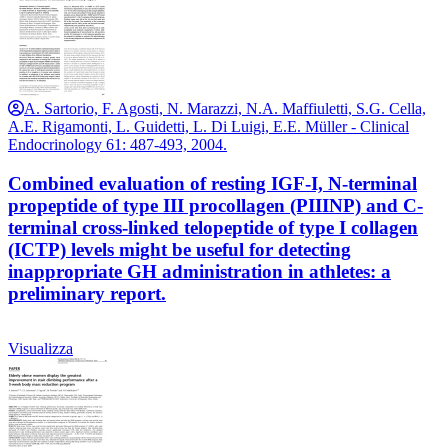
A. Sartorio, F. Agosti, N. Marazzi, N.A. Maffiuletti, S.G. Cella,
A.E. Rigamonti, L. Guidetti, L. Di Luigi, E.E. Müller - Clinical
Endocrinology 61: 487-493, 2004.
Combined evaluation of resting IGF-I, N-terminal
propeptide of type III procollagen (PIIINP) and C-
terminal cross-linked telopeptide of type I collagen
(ICTP) levels might be useful for detecting
inappropriate GH administration in athletes: a
preliminary report.
Visualizza