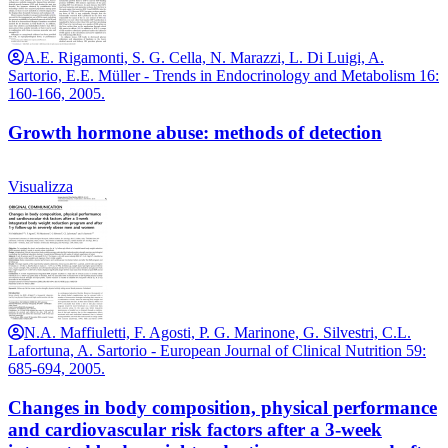
A.E. Rigamonti, S. G. Cella, N. Marazzi, L. Di Luigi, A.
Sartorio, E.E. Müller - Trends in Endocrinology and Metabolism 16:
160-166, 2005.
Growth hormone abuse: methods of detection
Visualizza
N.A. Maffiuletti, F. Agosti, P. G. Marinone, G. Silvestri, C.L.
Lafortuna, A. Sartorio - European Journal of Clinical Nutrition 59:
685-694, 2005.
Changes in body composition, physical performance
and cardiovascular risk factors after a 3-week