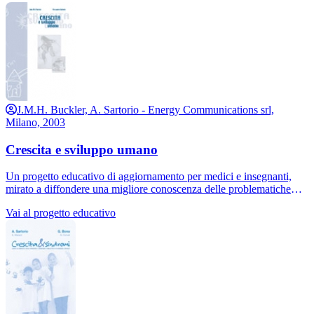
J.M.H. Buckler, A. Sartorio - Energy Communications srl,
Milano, 2003
Crescita e sviluppo umano
Un progetto educativo di aggiornamento per medici e insegnanti,
mirato a diffondere una migliore conoscenza delle problematiche
della crescita staturo-ponderale e dello sviluppo puberale. Il set
Vai al progetto educativo
completo di diapositive è destinato prevalentemente allo specialista
(pediatra, auxologo, endocrinologo), ma anche al medico scolastico,
per lezioni sulla crescita normale e patologica. Per un uditorio di
“non addetti” ai lavori è consigliabile l'utilizzo di un numero più
ristretto di diapositive, di più immediata comprensione. (110
diapositive a colori, CD con presentazione in power point)