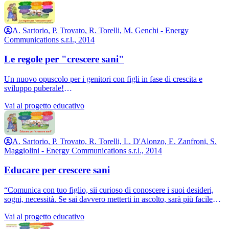
inglese “Rules for a healthy growth”, che puoi scaricare
gratuitamente cliccando su “download preview pdf”.
In ottica EXPO 2015, abbiamo già fatto dono di alcune copie
A. Sartorio, P. Trovato, R. Torelli, M. Genchi - Energy
dell’opuscolo inglese ai Consolati di USA, UK, India, Filippine,
Communications s.r.l., 2014
ecc., proponendoci come partner scientifici e culturali per possibili
iniziative future di comune interesse.
Le regole per "crescere sani"
Un nuovo opuscolo per i genitori con figli in fase di crescita e
sviluppo puberale!
Le “regole per crescere sani”, realizzato in collaborazione con le
Vai al progetto educativo
insegnanti della scuola in Ospedale e con gli psicologi dello
sviluppo dell’Istituto Auxologico Italiano, si rivolge ai genitori
fornendo consigli psico-educativi molto utili per la “crescita sana”
(non solo fisica!) dei loro figli.
A. Sartorio, P. Trovato, R. Torelli, L. D'Alonzo, E. Zanfroni, S.
Maggiolini - Energy Communications s.r.l., 2014
Educare per crescere sani
“Comunica con tuo figlio, sii curioso di conoscere i suoi desideri,
sogni, necessità. Se sai davvero metterti in ascolto, sarà più facile
essere ascoltato”.
Vai al progetto educativo
Questo è solo uno dei tanti consigli utili per i genitori contenuti
nell’opuscolo realizzato da CRESCERE SANI Onlus con il