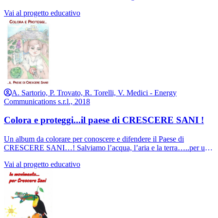
correttamente.
Vai al progetto educativo
Tutti questi consigli sono contenuti in un nuovo opuscolo di
Crescere Sani Onlus al servizio delle famiglie e coincide con
l’ingresso della dr.ssa Marcella Ponchio nella grande famiglia di
Crescere Sani.
A. Sartorio, P. Trovato, R. Torelli, V. Medici - Energy
Communications s.r.l., 2018
Colora e proteggi...il paese di CRESCERE SANI !
Un album da colorare per conoscere e difendere il Paese di
CRESCERE SANI…! Salviamo l’acqua, l’aria e la terra…..per un
mondo migliore per il nostro futuro….!!
Vai al progetto educativo
Un progetto educativo voluto dal prof. Alessandro Sartorio,
sviluppato e finanziato da CRESCERESANI Onlus a cura delle
prof.sse Palmina Trovato (lettere) e Rita Torelli (scienze) della
Scuola in Ospedale di Piancavallo IC Alto Verbano (VB).
Disegni originali della prof.ssa Valentina Medici (educazione
artistica), filastrocche a cura degli alunni delle classi I-II-II media
ricoverati presso la Divisione di Auxologia dell’Istituto Auxologico