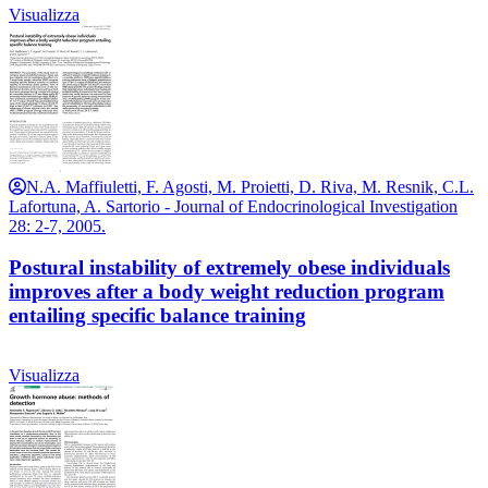
Visualizza
N.A. Maffiuletti, F. Agosti, M. Proietti, D. Riva, M. Resnik, C.L.
Lafortuna, A. Sartorio - Journal of Endocrinological Investigation
28: 2-7, 2005.
Postural instability of extremely obese individuals
improves after a body weight reduction program
entailing specific balance training
Visualizza