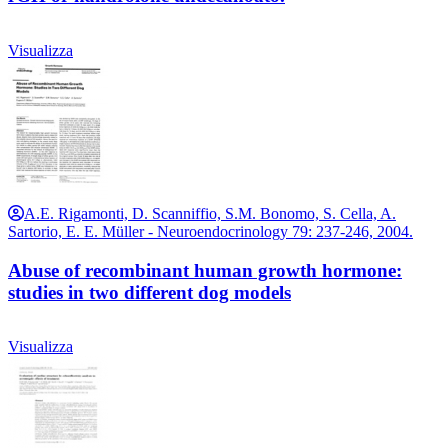
Visualizza
A.E. Rigamonti, D. Scanniffio, S.M. Bonomo, S. Cella, A.
Sartorio, E. E. Müller - Neuroendocrinology 79: 237-246, 2004.
Abuse of recombinant human growth hormone:
studies in two different dog models
Visualizza