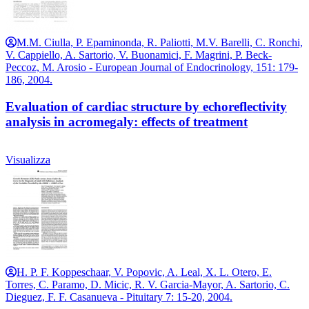
M.M. Ciulla, P. Epaminonda, R. Paliotti, M.V. Barelli, C. Ronchi,
V. Cappiello, A. Sartorio, V. Buonamici, F. Magrini, P. Beck-
Peccoz, M. Arosio - European Journal of Endocrinology, 151: 179-
186, 2004.
Evaluation of cardiac structure by echoreflectivity
analysis in acromegaly: effects of treatment
Visualizza
H. P. F. Koppeschaar, V. Popovic, A. Leal, X. L. Otero, E.
Torres, C. Paramo, D. Micic, R. V. Garcia-Mayor, A. Sartorio, C.
Dieguez, F. F. Casanueva - Pituitary 7: 15-20, 2004.