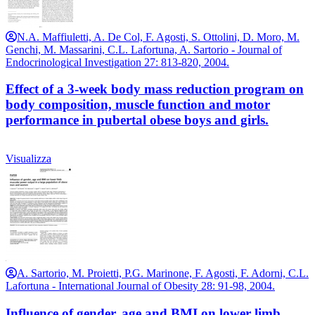
N.A. Maffiuletti, A. De Col, F. Agosti, S. Ottolini, D. Moro, M.
Genchi, M. Massarini, C.L. Lafortuna, A. Sartorio - Journal of
Endocrinological Investigation 27: 813-820, 2004.
Effect of a 3-week body mass reduction program on
body composition, muscle function and motor
performance in pubertal obese boys and girls.
Visualizza
A. Sartorio, M. Proietti, P.G. Marinone, F. Agosti, F. Adorni, C.L.
Lafortuna - International Journal of Obesity 28: 91-98, 2004.
Influence of gender, age and BMI on lower limb