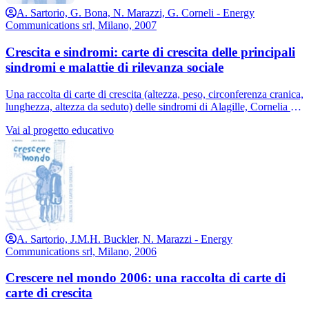
A. Sartorio, G. Bona, N. Marazzi, G. Corneli - Energy
Communications srl, Milano, 2007
Crescita e sindromi: carte di crescita delle principali
sindromi e malattie di rilevanza sociale
Una raccolta di carte di crescita (altezza, peso, circonferenza cranica,
lunghezza, altezza da seduto) delle sindromi di Alagille, Cornelia de
Lange, Cri-du-chat, Down, Laron, Marfan, Noonan, Prader-Willi,
Vai al progetto educativo
Rett, Silver-Russell, Turner, Williams, X-fragile. L'uso di carte di
crescita specifiche per una determinata sindrome può permettere di
capire se la crescita del bambino-a si discosta o meno dalla “norma”
per quella determinata malattia e consentire un monitoraggio preciso
dell'efficacia di eventuali terapie volte al miglioramento della crescita
staturo-ponderale. Un progetto educativo per i medici che si
occupano di crescita e sviluppo umano a livello ambulatoriale e
ospedaliero.
A. Sartorio, J.M.H. Buckler, N. Marazzi - Energy
Communications srl, Milano, 2006
Crescere nel mondo 2006: una raccolta di carte di
carte di crescita