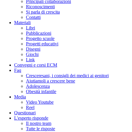
Principali collaborazioni
Riconoscimenti
Si parla di crescita
Contatti
Materiali
Libri
Pubblicazioni
Progetto scuole
Progetti educativi
Disegni
Giochi
Link
Convegni e corsi ECM
Faq
Cresceresani, i consigli dei medici ai genitori
Aiutiamoli a crescere bene
Adolescenza
Obesità infantile
Media
Video Youtube
Reel
Questionari
L'esperto risponde
Il nostro team
Tutte le risposte