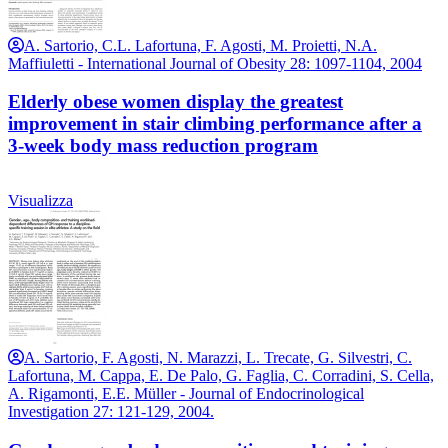
A. Sartorio, C.L. Lafortuna, F. Agosti, M. Proietti, N.A.
Maffiuletti - International Journal of Obesity 28: 1097-1104, 2004
Elderly obese women display the greatest
improvement in stair climbing performance after a
3-week body mass reduction program
Visualizza
A. Sartorio, F. Agosti, N. Marazzi, L. Trecate, G. Silvestri, C.
Lafortuna, M. Cappa, E. De Palo, G. Faglia, C. Corradini, S. Cella,
A. Rigamonti, E.E. Müller - Journal of Endocrinological
Investigation 27: 121-129, 2004.