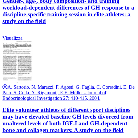
Gender-, age-, body composition- and training
workload-dependent differences of GH response to a
discipline-specific training session in elite athletes: a
study on the field
Visualizza
A. Sartorio, N. Marazzi, F. Agosti, G. Faglia, C. Corradini, E. De
Palo, S. Cella, A. Rigamonti, E.E. Müller - Journal of
Endocrinological Investigation 27: 410-415, 2004.
Elite volunteer athletes of different sport disciplines
may have elevated baseline GH levels divorced from
unaltered levels of both IGF-I and GH-dependent
bone and collagen markers: A study on-the-field