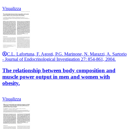
Visualizza
C.L. Lafortuna, F. Agosti, P.G. Marinone, N. Marazzi, A. Sartorio
- Journal of Endocrinological Investigation 27: 854-861, 2004.
The relationship between body composition and
muscle power output in men and women with
obesity.
Visualizza