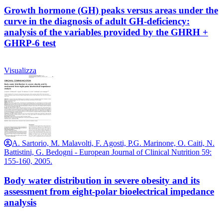
Growth hormone (GH) peaks versus areas under the
curve in the diagnosis of adult GH-deficiency:
analysis of the variables provided by the GHRH +
GHRP-6 test
Visualizza
A. Sartorio, M. Malavolti, F. Agosti, P.G. Marinone, O. Caiti, N.
Battistini, G. Bedogni - European Journal of Clinical Nutrition 59:
155-160, 2005.
Body water distribution in severe obesity and its
assessment from eight-polar bioelectrical impedance
analysis