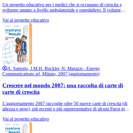
Un progetto educativo per i medici che si occupano di crescita e
sviluppo umano a livello ambulatoriale e ospedaliero. Il volume
raccoglie le principali carte di crescita staturale e ponderale di oltre
Vai al progetto educativo
30 Paesi e fornisce gli elementi base sulle tecniche di misurazione
antropometrica. Per interpretare correttamente I dati di crescita di un
bambino, è infatti necessario poter disporre della carta di crescita
“specifica” del suo Paese di provenienza. Disporre di carte di
crescita specifiche è di particolare utilità alla luce della forte
componente di immigrazione e del sempre maggior numero di
adozioni da Paesi europei ed extraeuropei che caratterizza il nostro
sistema demografico. Progetto dinamico della durata di 3 anni.
A. Sartorio, J.M.H. Buckler, N. Marazzi - Energy
Communications srl, Milano, 2007 (aggiornamento)
Crescere nel mondo 2007: una raccolta di carte di
carte di crescita
L'aggiornamento 2007 raccoglie oltre 50 nuove carte di crescita (di
altezza e peso), più recenti o più rappresentative di alcuni Paesi già
inclusi nella raccolta 2006 e quelle di alcuni nuovi Paesi africani ed
Vai al progetto educativo
asiatici, ma soprattutto la versione 2006 delle carte di crescita
staturo-ponderali da 0 a 5 anni prodotte dall'Organizzazione
Mondiale della sanità (OMS) e quelle italiane da 2 a 20 anni