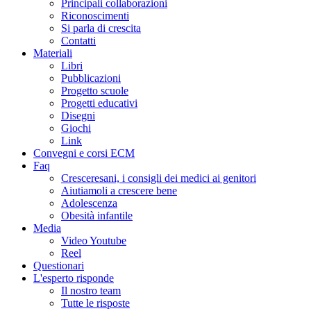
Principali collaborazioni
Riconoscimenti
Si parla di crescita
Contatti
Materiali
Libri
Pubblicazioni
Progetto scuole
Progetti educativi
Disegni
Giochi
Link
Convegni e corsi ECM
Faq
Cresceresani, i consigli dei medici ai genitori
Aiutiamoli a crescere bene
Adolescenza
Obesità infantile
Media
Video Youtube
Reel
Questionari
L'esperto risponde
Il nostro team
Tutte le risposte