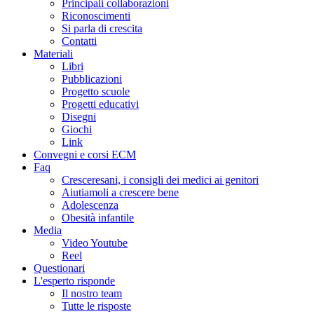
Principali collaborazioni
Riconoscimenti
Si parla di crescita
Contatti
Materiali
Libri
Pubblicazioni
Progetto scuole
Progetti educativi
Disegni
Giochi
Link
Convegni e corsi ECM
Faq
Cresceresani, i consigli dei medici ai genitori
Aiutiamoli a crescere bene
Adolescenza
Obesità infantile
Media
Video Youtube
Reel
Questionari
L'esperto risponde
Il nostro team
Tutte le risposte